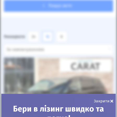
Пошук авто
Показувати
24
12
6
За замовчуванням
×
Закрити
Бери в лізинг швидко та