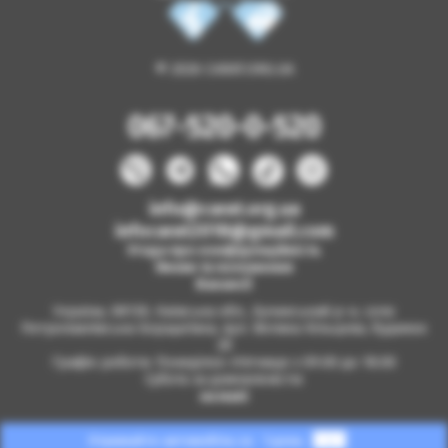
© 2026 CARAT.ORG.UA
067-520-0-520
info@carat.org.ua
infocarat2018@gmail.com
Угода про конфіденційність
Умови та положення
Вакансії
Україна, 08130, Київська обл., Бучанський р-н, село
Петропавлівська Борщагівка, вул. Велика Кільцева, будинок
2б
Графік роботи: Понеділок-п'ятниця з 09.00 до 18.00
Субота за домовленістю
на мапі
Отримайте автомобіль за
1 день