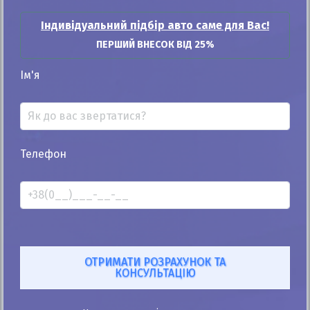
Індивідуальний підбір авто саме для Вас!
ПЕРШИЙ ВНЕСОК ВІД 25%
25%
Smart Roadster 2004
Ім'я
225к
0.7
Автомат
Бензин
Автомобіль продано
Телефон
ID: 365998