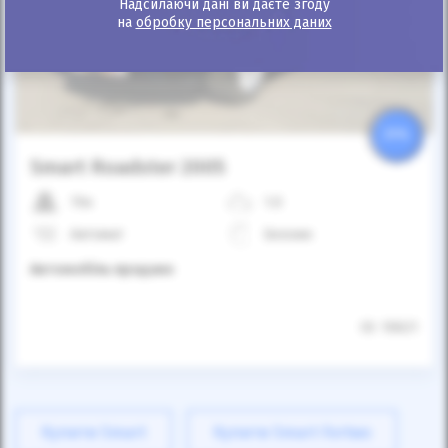
Надсилаючи дані ви даєте згоду
Автомобіль продано
на
обробку персональних даних
25%
Smart Roadster 2005
70к
1.0
Автомат
Бензин
Автомобіль продано
ID: 10621
Купити Smart
Купити Smart Fortwo