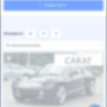
Пошук авто
Показувати
24
12
6
За замовчуванням
Автомобіль продано