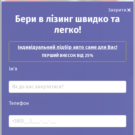
Автомобіль продано
×
Закрити
Бери в лізинг швидко та
легко!
25%
Індивідуальний підбір авто саме для Вас!
Opel Ampera-e 2019
ПЕРШИЙ ВНЕСОК ВІД 25%
180к
Автомат
Ім'я
Електро
Автомобіль продано
ID: 1150289
Телефон