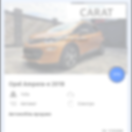
Автомобіль продано
25%
Opel Ampera-e 2018
145к
Автомат
Електро
Автомобіль продано
ID: 1133206