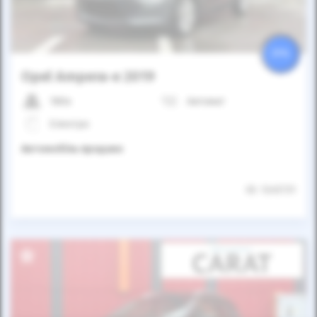
25%
Opel Ampera-e 2019
180к
Автомат
Електро
Автомобіль продано
ID: 1245731