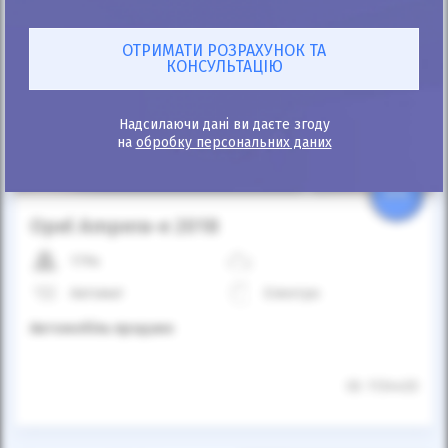
Автомобіль продано
Надсилаючи дані ви даєте згоду
на
обробку персональних даних
25%
Opel Ampera-e 2018
179к
Автомат
Електро
Автомобіль продано
ID: 1134433