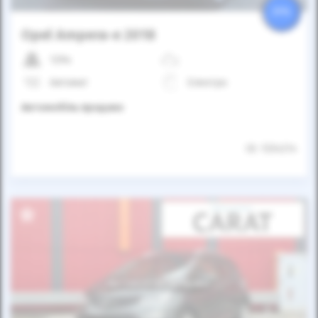
25%
Opel Ampera-e 2018
129к
Автомат
Електро
Автомобіль продано
ID: 1334214
Автомобіль продано