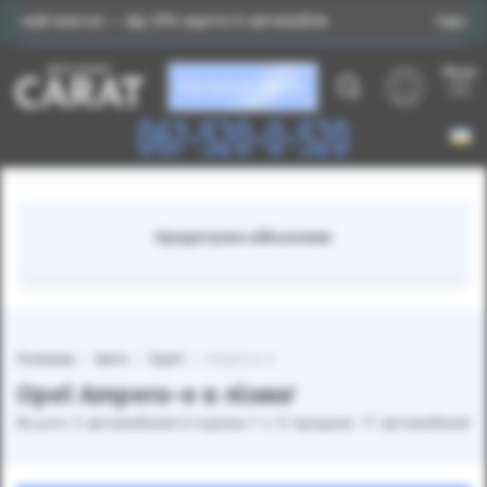
ок — від 25% вартості автомобіля
Індивідуальний пі
Меню
Каталог авто
067-520-0-520
Кредитуємо військових
Головна
Авто
Opel
Ampera-e
Opel Ampera-e в лізинг
Всього: 5 автомобілей (сторінка 1 з 1) продано: 17 автомобілей