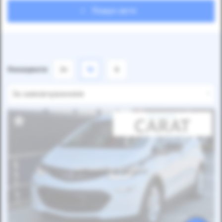
Пошук авто
Показувати
24
12
6
За замовчуванням
Автомобіль продано