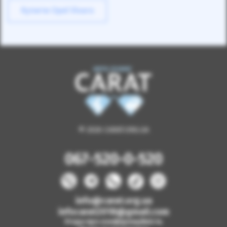
Купити Opel Vivaro
© 2026 CARAT.ORG.UA
067-520-0-520
info@carat.org.ua
infocarat2018@gmail.com
Угода про конфіденційність