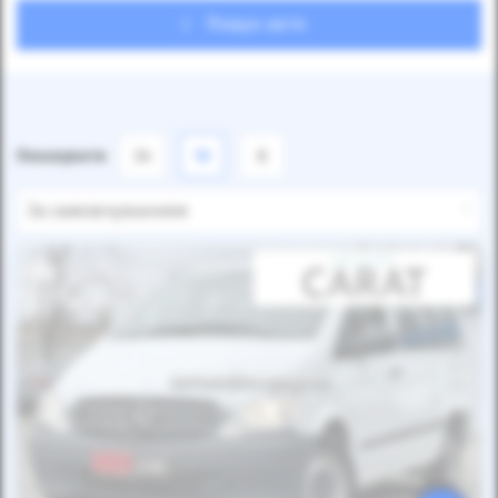
Пошук авто
Показувати
24
12
6
За замовчуванням
Автомобіль продано