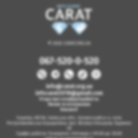
© 2026 CARAT.ORG.UA
067-520-0-520
info@carat.org.ua
infocarat2018@gmail.com
Угода про конфіденційність
Умови та положення
Вакансії
Україна, 08130, Київська обл., Бучанський р-н, село
Петропавлівська Борщагівка, вул. Велика Кільцева, будинок
2б
Графік роботи: Понеділок-п'ятниця з 09.00 до 18.00