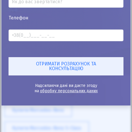
Телефон
25%
Mercedes-Benz Vito 110 2012
220к
2.2
Механіка
Дизель
Автомобіль продано
ID: 258357
Надсилаючи дані ви даєте згоду
на
обробку персональних даних
Купити Mercedes-Benz
Купити Mercedes-Benz S-Class