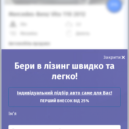
25%
Mercedes-Benz Vito 110 2012
30к
2.2
Механіка
Дизель
Автомобіль продано
×
Закрити
ID: 263729
Бери в лізинг швидко та
легко!
Індивідуальний підбір авто саме для Вас!
ПЕРШИЙ ВНЕСОК ВІД 25%
Ім'я
Автомобіль продано