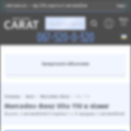
внесок — від 25% вартості автомобіля
Індивідуальни
Меню
Каталог авто
067-520-0-520
Кредитуємо військових
Головна
Авто
Mercedes-Benz
Vito 110
Mercedes-Benz Vito 110 в лізинг
Всього: 2 автомобілей (сторінка 1 з 1) продано: 2 автомобілей