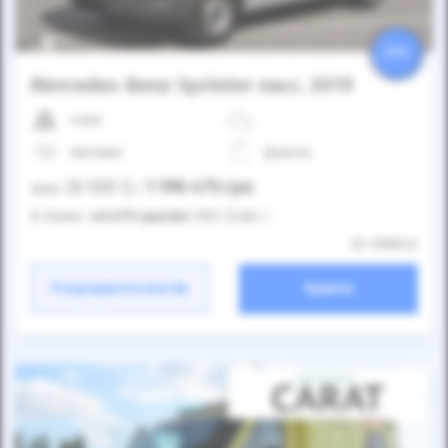
25%
Mercedes-Benz Sprinter пасс. 2019
440к
Автомат
Дизель
26 500
$
1 196 475
грн
Ціна:
/
В лізинг:
40 675
грн
/міс
(901
$
/міс )
ID: 698043
Розрахувати платіж
Купити