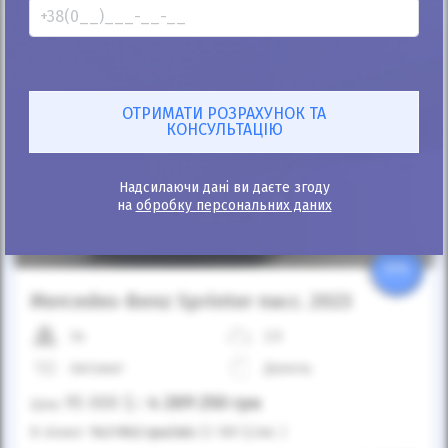
Надсилаючи дані ви даєте згоду
на
обробку персональних даних
25%
Mercedes-Benz Sprinter пасс. 2023
3к
2.0
Автомат
Дизель
95 000
$
4 289 250
грн
Ціна:
/
В лізинг:
143 962
грн
/міс
(3 189
$
/міс )