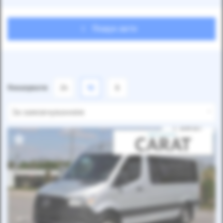
Пошук авто
Показувати
24
12
6
За замовчуванням