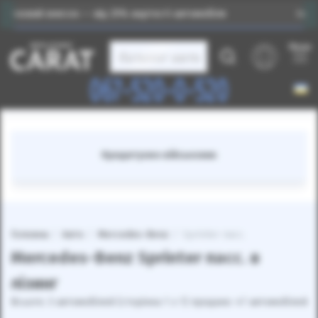
 внесок — від 25% вартості автомобіля
Індивідуальни
Меню
Каталог авто
067-520-0-520
Кредитуємо військових
Головна
Авто
Mercedes-Benz
Sprinter пасс.
Mercedes-Benz Sprinter пасс. в
лізинг
Всього: 3 автомобілей (сторінка 1 з 1) продано: 47 автомобілей