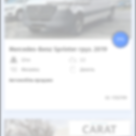
Автомобіль продано
25%
Mercedes-Benz Sprinter груз. 2019
224к
2.2
Механіка
Дизель
Автомобіль продано
ID: 1153799