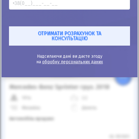
Автомобіль продано
Надсилаючи дані ви даєте згоду
на
обробку персональних даних
25%
Mercedes-Benz Sprinter груз. 2018
191к
2.2
Механіка
Дизель
Автомобіль продано
ID: 957091