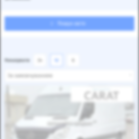
Пошук авто
Показувати
24
12
6
За замовчуванням
Автомобіль продано