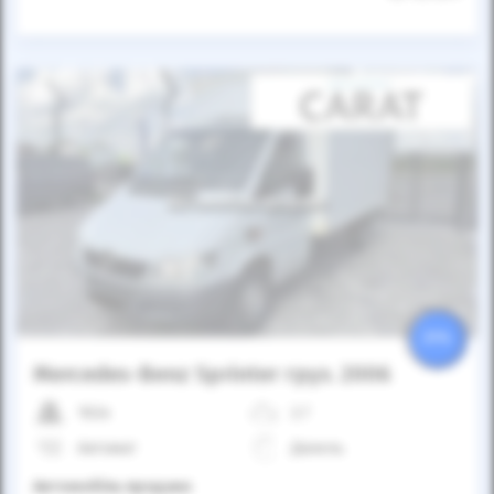
Автомобіль продано
25%
Mercedes-Benz Sprinter груз. 2006
162к
2.7
Автомат
Дизель
Автомобіль продано