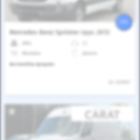
25%
Mercedes-Benz Sprinter груз. 2012
286к
2.1
Механіка
Дизель
Автомобіль продано
ID: 1233937