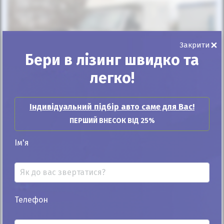
Автомобіль продано
×
Закрити
Бери в лізинг швидко та
легко!
25%
Індивідуальний підбір авто саме для Вас!
Mercedes-Benz Sprinter груз. 2015
ПЕРШИЙ ВНЕСОК ВІД 25%
298к
3.0
Ім'я
Автомат
Дизель
Автомобіль продано
ID: 963035
Телефон