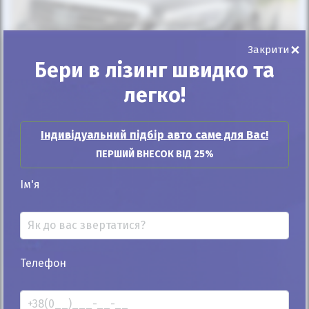
Автомобіль продано
×
Закрити
Бери в лізинг швидко та
легко!
25%
Mercedes-Benz S 500 2013
Індивідуальний підбір авто саме для Вас!
60к
4.7
ПЕРШИЙ ВНЕСОК ВІД 25%
Типтронік
Бензин
Ім'я
Автомобіль продано
ID: 313871
Телефон