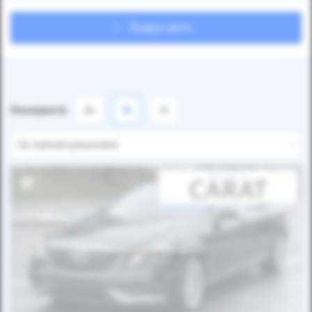
Пошук авто
Показувати
24
12
6
За замовчуванням
Автомобіль продано