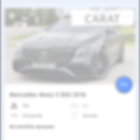
Автомобіль продано
25%
Mercedes-Benz S 500 2016
78к
4.7
Типтронік
Бензин
Автомобіль продано