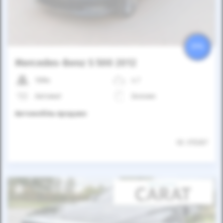
25%
Mercedes-Benz S 500 2012
108к
4.7
Автомат
Бензин
Автомобіль продано
ID: 315207