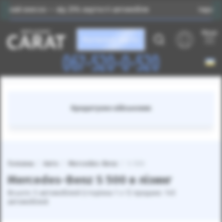
сок — від 25% вартості автомобіля
Індивідуальний п
Меню
Каталог авто
067-520-0-520
Кредитуємо військових
Головна
Авто
Mercedes-Benz
S 500
Mercedes-Benz S 500 в лізинг
Всього: 5 автомобілей (сторінка 1 з 1) продано: 145
автомобілей