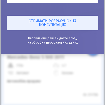
Автомобіль продано
Надсилаючи дані ви даєте згоду
на
обробку персональних даних
25%
Mercedes-Benz S 500 2011
113к
4.7
Автомат
Бензин
Автомобіль продано
ID: 311756