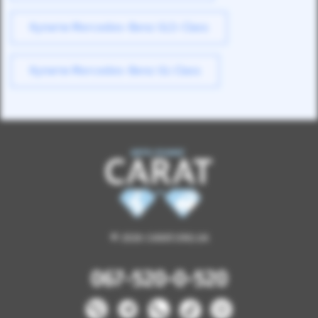
Купити Mercedes-Benz GLS-Class
Купити Mercedes-Benz GL-Class
© 2026 CARAT.ORG.UA
067-520-0-520