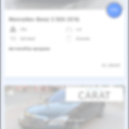
25%
Mercedes-Benz S 500 2016
29к
4.6
Автомат
Бензин
Автомобіль продано
ID: 336292
Автомобіль продано