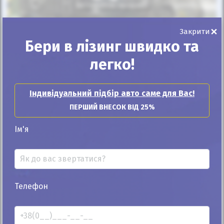
Автомобіль продано
×
Закрити
Бери в лізинг швидко та
легко!
25%
Mercedes-Benz GLE 53 2019
Індивідуальний підбір авто саме для Вас!
16к
3.0
ПЕРШИЙ ВНЕСОК ВІД 25%
Автомат
Бензин
Ім'я
Автомобіль продано
ID: 304881
Телефон