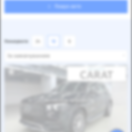
Пошук авто
Показувати
24
12
6
За замовчуванням
Автомобіль продано