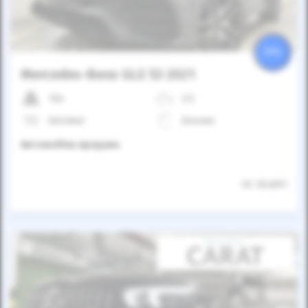
25%
Mercedes-Benz GLE 53 2021
10к
3.0
Автомат
Бензин
Автомобіль продано
ID: 304891