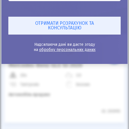
Автомобіль продано
Надсилаючи дані ви даєте згоду
на
обробку персональних даних
25%
Mercedes-Benz GLE 53 2020
20к
3.0
Типтронік
Бензин
Автомобіль продано
ID: 293995