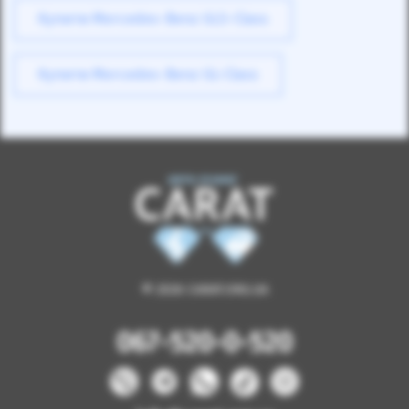
Купити Mercedes-Benz GLS-Class
Купити Mercedes-Benz GL-Class
© 2026 CARAT.ORG.UA
067-520-0-520