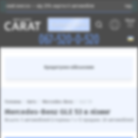
к — від 25% вартості автомобіля
Індивідуальний під
Меню
Каталог авто
067-520-0-520
Кредитуємо військових
Головна
Авто
Mercedes-Benz
GLE 53
Mercedes-Benz GLE 53 в лізинг
Всього: 5 автомобілей (сторінка 1 з 1) продано: 20 автомобілей