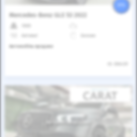
25%
Mercedes-Benz GLE 53 2022
1000
Автомат
Бензин
Автомобіль продано
ID: 306439
Автомобіль продано