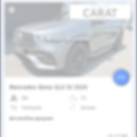
Автомобіль продано
25%
Mercedes-Benz GLE 53 2020
28к
3.0
Типтронік
Бензин
Автомобіль продано
ID: 277385