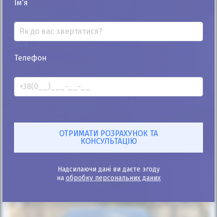
Ім'я
Автомобіль продано
Телефон
25%
Mercedes-Benz CL 500 2011
76к
4.7
Автомат
Бензин
Автомобіль продано
ID: 101453
Надсилаючи дані ви даєте згоду
на
обробку персональних даних