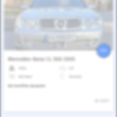
Автомобіль продано
25%
Mercedes-Benz CL 500 2005
160к
5.0
Автомат
Бензин
Автомобіль продано
ID: 31311