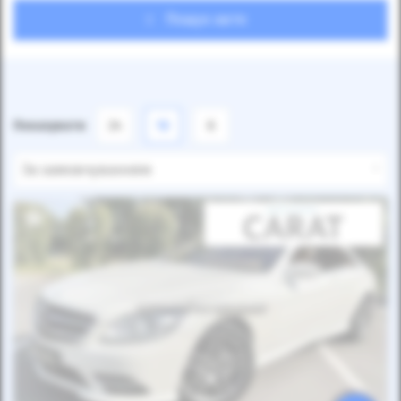
Пошук авто
Показувати
24
12
6
За замовчуванням
Автомобіль продано