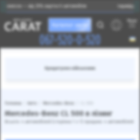
— від 25% вартості автомобіля
Індивідуальний підбі
Меню
Каталог авто
067-520-0-520
Кредитуємо військових
Головна
Авто
Mercedes-Benz
CL 500
Mercedes-Benz CL 500 в лізинг
Всього: 4 автомобілей (сторінка 1 з 1) продано: 4 автомобілей