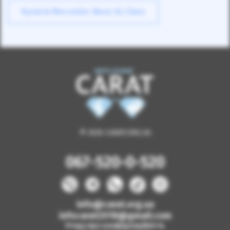
Купити Mercedes-Benz GL-Class
© 2026 CARAT.ORG.UA
067-520-0-520
info@carat.org.ua
infocarat2018@gmail.com
Угода про конфіденційність