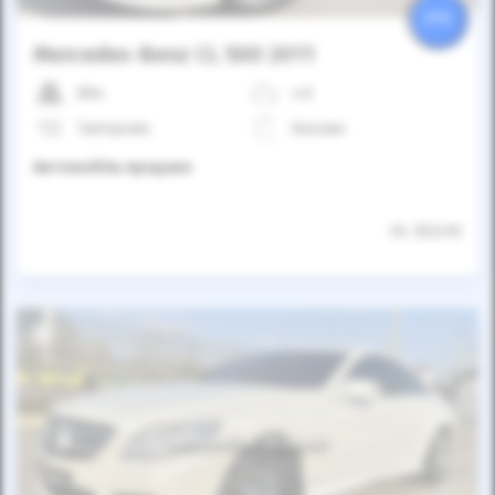
25%
Mercedes-Benz CL 500 2011
80к
4.6
Типтронік
Бензин
Автомобіль продано
ID: 302416
Автомобіль продано