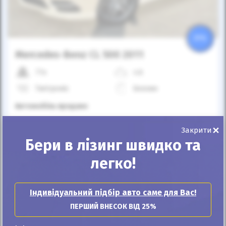
25%
Mercedes-Benz CL 500 2011
77к
4.6
Типтронік
Бензин
Автомобіль продано
×
Закрити
ID: 118865
Бери в лізинг швидко та
легко!
Індивідуальний підбір авто саме для Вас!
ПЕРШИЙ ВНЕСОК ВІД 25%