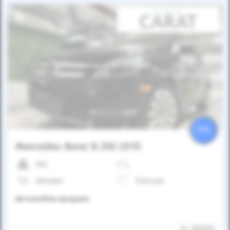
Автомобіль продано
25%
Mercedes-Benz B 250 2015
95к
Автомат
Електро
Автомобіль продано
ID: 306896