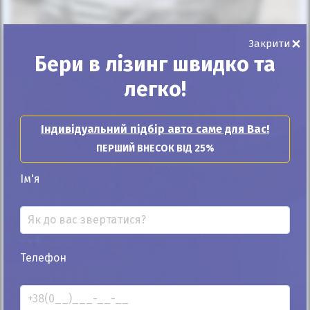
Автомобіль продано
×
Закрити
Бери в лізинг швидко та
легко!
25%
Mercedes-Benz B 250 2015
Індивідуальний підбір авто саме для Вас!
86к
ПЕРШИЙ ВНЕСОК ВІД 25%
Автомат
Електро
Ім'я
Автомобіль продано
ID: 427111
Телефон