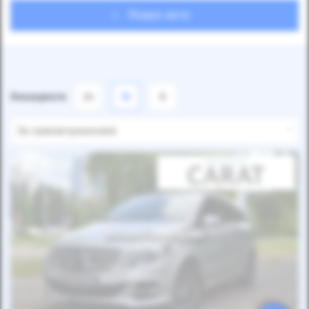
Пошук авто
Показувати
24
12
6
За замовчуванням
Автомобіль продано