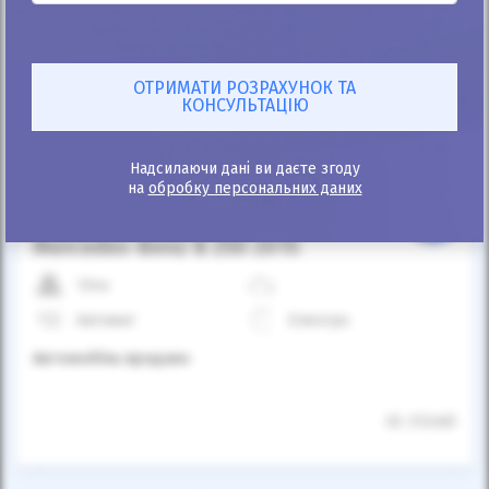
Автомобіль продано
Надсилаючи дані ви даєте згоду
на
обробку персональних даних
25%
Mercedes-Benz B 250 2015
134к
Автомат
Електро
Автомобіль продано
ID: 312465