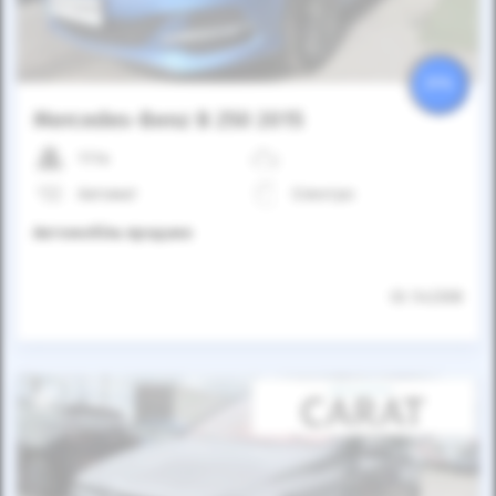
25%
Mercedes-Benz B 250 2015
111к
Автомат
Електро
Автомобіль продано
ID: 542308