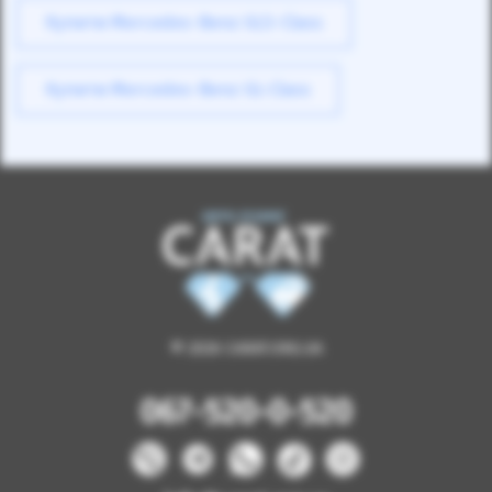
Купити Mercedes-Benz GLS-Class
Купити Mercedes-Benz GL-Class
© 2026 CARAT.ORG.UA
067-520-0-520