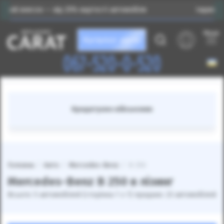
— від 25% вартості автомобіля
Індивідуальний підбір
Меню
Каталог авто
067-520-0-520
Кредитуємо військових
Головна
Авто
Mercedes-Benz
B 250
Mercedes-Benz B 250 в лізинг
Всього: 5 автомобілей (сторінка 1 з 1) продано: 23 автомобілей