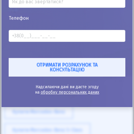
Телефон
25%
Mercedes-Benz A 150 2006
156к
1.5
Автомат
Бензин
Автомобіль продано
ID: 10405
Надсилаючи дані ви даєте згоду
на
обробку персональних даних
Купити Mercedes-Benz
Купити Mercedes-Benz S-Class