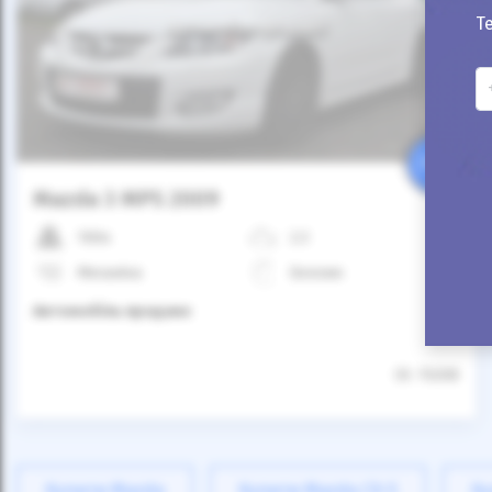
Т
Автомобіль продано
25%
Mazda 3 MPS 2009
100к
2.3
Механіка
Бензин
Автомобіль продано
ID: 70208
Купити Mazda
Купити Mazda CX-5
Ку