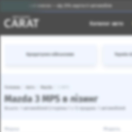
Початковий внесок — від 25% вартості автомобіля
І
Каталог авто
Кредитуємо військових
Термін лі
Головна
Авто
Mazda
3 MPS
Mazda 3 MPS в лізинг
Всього: 1 автомобілей (сторінка 1 з 1) продано: 1 автомобілей
Марка
Модель