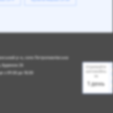
чанський р-н, село Петропавлівська
, будинок 2б
Отримайте
автомобіль
 з 09.00 до 18.00
за
1 день