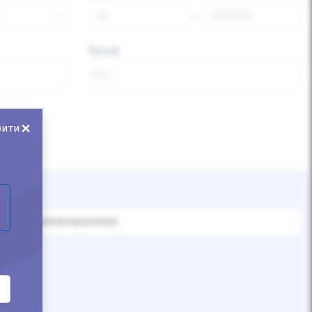
Кузов
×
рити
За замовчуванням