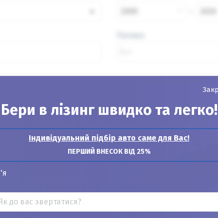
×
2000
2026
Паливо
Зак
Знайти авто
Бери в лізинг швидко та легко!
Індивідуальний підбір авто саме для Вас!
ПЕРШИЙ ВНЕСОК ВІД 25%
Показувати
24
12
6
'я