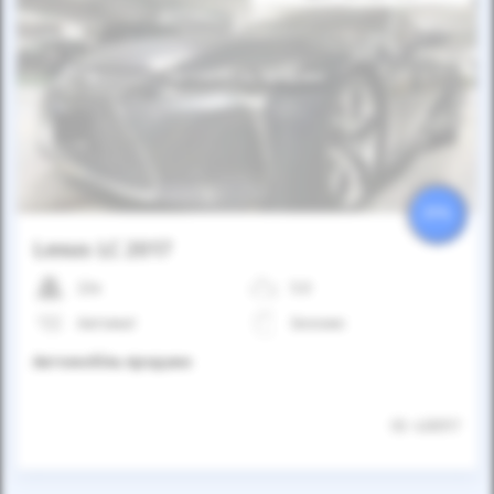
Автомобіль продано
25%
Lexus LC 2017
22к
5.0
Автомат
Бензин
Автомобіль продано
ID: 426517