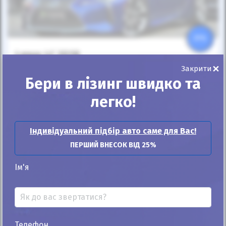
25%
Lexus LC 2018
×
Закрити
15к
5.0
Бери в лізинг швидко та
Автомат
Бензин
легко!
Автомобіль продано
Індивідуальний підбір авто саме для Вас!
ID: 453241
ПЕРШИЙ ВНЕСОК ВІД 25%
Ім'я
Телефон