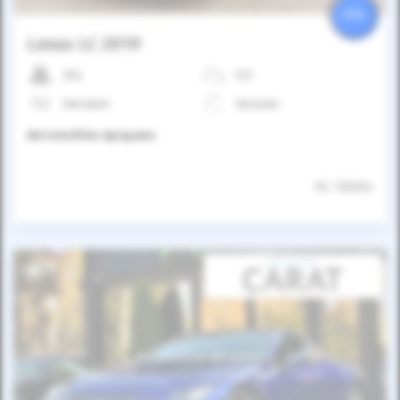
25%
Lexus LC 2019
25к
5.0
Автомат
Бензин
Автомобіль продано
ID: 736264
Автомобіль продано