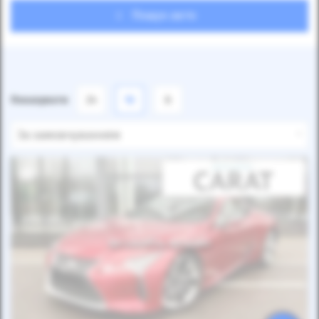
Пошук авто
Показувати
24
12
6
За замовчуванням
Автомобіль продано