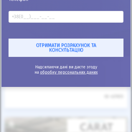
Автомобіль продано
25%
Lexus LC 2018
15к
4.9
Надсилаючи дані ви даєте згоду
Автомат
Бензин
на
обробку персональних даних
Автомобіль продано
ID: 437613