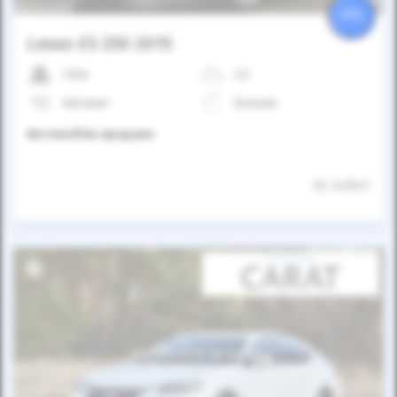
25%
Lexus ES 250 2015
130к
2.5
Автомат
Бензин
Автомобіль продано
ID: 243547
Автомобіль продано