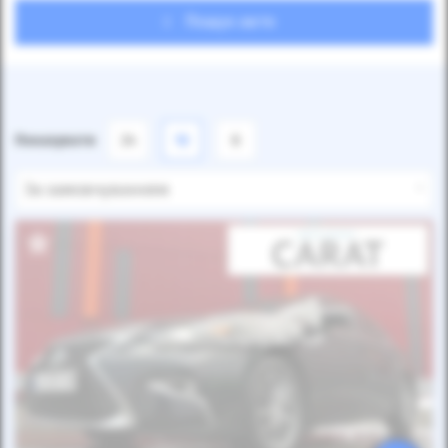
Пошук авто
Показувати
24
12
6
За замовчуванням
Автомобіль продано