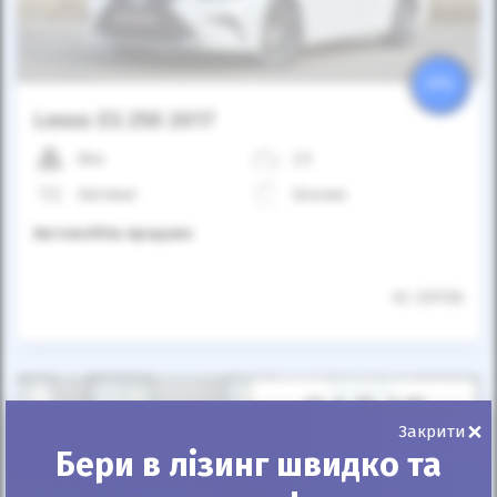
25%
Lexus ES 250 2017
66к
2.5
Автомат
Бензин
Автомобіль продано
ID: 239156
×
Закрити
Бери в лізинг швидко та