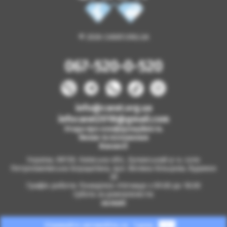
© 2026 CARAT.ORG.UA
067-520-0-520
info@carat.org.ua
infocarat2018@gmail.com
Угода про конфіденційність
Умови та положення
Вакансії
Україна, 08130, Київська обл., Бучанський р-н, село
Петропавлівська Борщагівка, вул. Велика Кільцева, будинок
2б
Графік роботи: Понеділок-п'ятниця з 09.00 до 18.00
Субота за домовленістю
на мапі
Отримайте автомобіль за
1 день