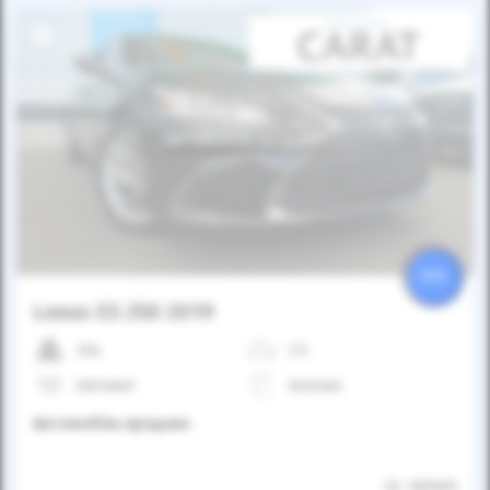
Автомобіль продано
25%
Lexus ES 250 2019
33к
2.5
Автомат
Бензин
Автомобіль продано
ID: 185909