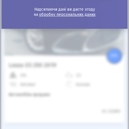
Надсилаючи дані ви даєте згоду
на
обробку персональних даних
Автомобіль продано
25%
Lexus ES 250 2019
33к
2.5
Автомат
Бензин
Автомобіль продано
ID: 223083