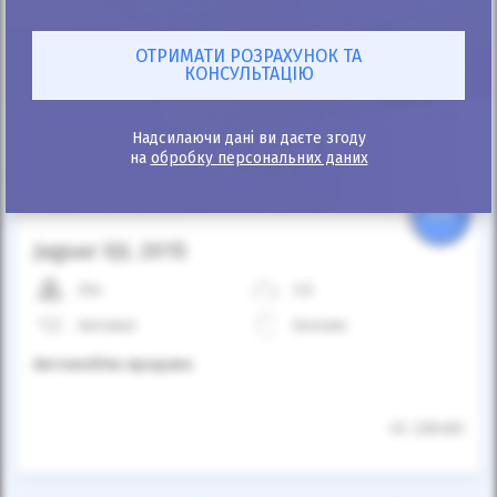
Автомобіль продано
Надсилаючи дані ви даєте згоду
на
обробку персональних даних
25%
Jaguar XJL 2015
25к
3.0
Автомат
Бензин
Автомобіль продано
ID: 238480