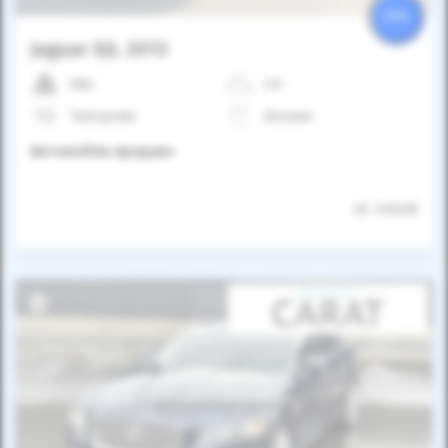
25%
Jaguar XJL 2013
68к
3.0
Типтронік
Бензин
Автомобіль продано
ID: 410238
Автомобіль продано