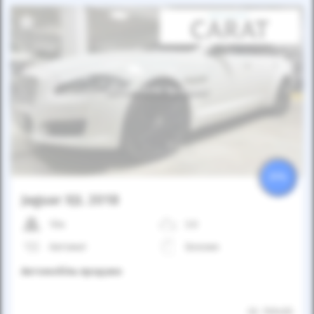
Автомобіль продано
25%
Jaguar XJL 2018
10к
3.0
Автомат
Бензин
Автомобіль продано
ID: 159455