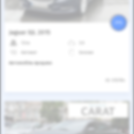
25%
Jaguar XJL 2015
124к
3.0
Автомат
Бензин
Автомобіль продано
ID: 310784