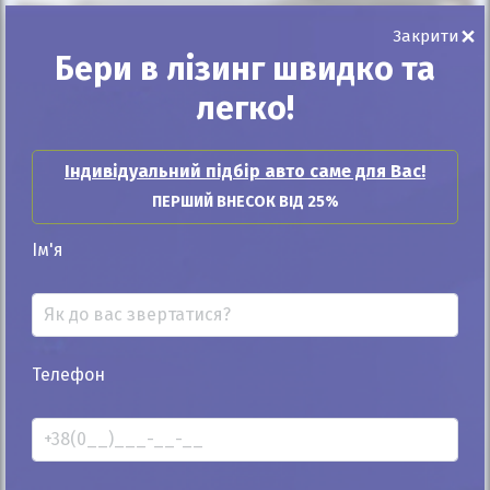
Автомобіль продано
×
Закрити
Бери в лізинг швидко та
легко!
25%
Індивідуальний підбір авто саме для Вас!
Jaguar XJL 2015
ПЕРШИЙ ВНЕСОК ВІД 25%
67к
3.0
Ім'я
Автомат
Бензин
Автомобіль продано
ID: 295251
Телефон