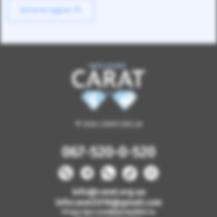
Купити Jaguar XJ
© 2026 CARAT.ORG.UA
067-520-0-520
info@carat.org.ua
infocarat2018@gmail.com
Угода про конфіденційність