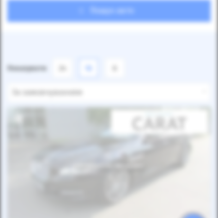
Пошук авто
Показувати
24
12
6
За замовчуванням
Автомобіль продано