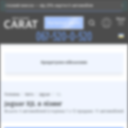
есок — від 25% вартості автомобіля
Індивідуальний 
Меню
Каталог авто
067-520-0-520
Кредитуємо військових
Головна
Авто
Jaguar
XJL
Jaguar XJL в лізинг
Всього: 5 автомобілей (сторінка 1 з 1) продано: 11 автомобілей