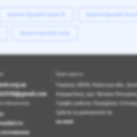
Купити Hyundai Santa FE
Купити Hyundai Tucs
Купити Hyundai Ioniq
ам
Наша адреса
rat.org.ua
Україна, 08130, Київська обл., Бу
rat2018@gmail.com
Борщагівка, вул. Велика Кільцева
Графік роботи: Понеділок-п'ятниця
а інформація
Субота за домовленістю
ро
на мапі
нційність
а положення