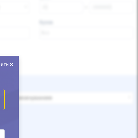
Кузов
×
рити
За замовчуванням