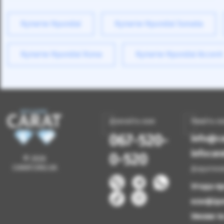
Купити Hyundai
Купити Hyundai Sonata
Купити Hyundai Kona
Купити Hyundai Accent
Дзвоніть нам
Пишіть н
067-520-
info@ca
infoca
0-520
© 2026
CARAT.ORG.UA
Додатков
Угода п
конфіде
Умови т