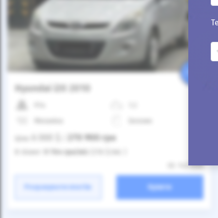
Т
25%
Hyundai i20 2010
91к
1.2
Механіка
Бензин
6 000
$
270 900
грн
Ціна:
/
В лізинг:
9 764
грн
/міс
(216
$
/міс )
ID: 1421008
Розрахувати платіж
Купити