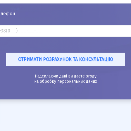
елефон
Надсилаючи дані ви даєте згоду
на
обробку персональних даних