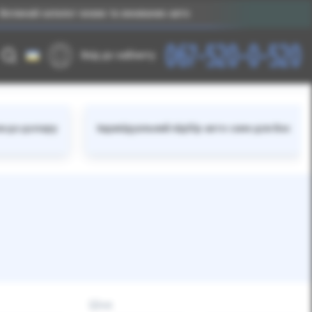
каталог нових та вживаних авто
Без прив’язки до в
067-520-0-520
Вхід до кабінету
ки до долару
Індивідуальний підбір авто саме для Вас
Ціна