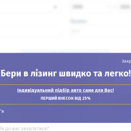
×
2000
2026
Паливо
Знайти авто
Зак
Бери в лізинг швидко та легко!
Індивідуальний підбір авто саме для Вас!
Показувати
24
12
6
ПЕРШИЙ ВНЕСОК ВІД 25%
'я