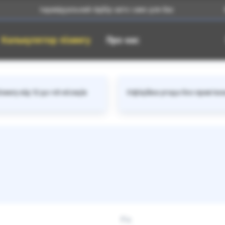
Індивідуальний підбір авто саме для Вас
Великий 
Калькулятор лізингу
Про нас
зингу від 12 до 48 місяців
Офіційна угода без прив'яз
Рік