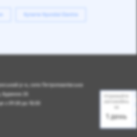
on
Купити Hyundai Elantra
чанський р-н, село Петропавлівська
, будинок 2б
Отримайте
автомобіль
 з 09.00 до 18.00
за
1 день