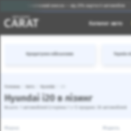
Початковий внесок — від 25% вартості автомобіля
Каталог авто
Кредитуємо військових
Термін лі
Головна
Авто
Hyundai
i20
Hyundai i20 в лізинг
Всього: 1 автомобілей (сторінка 1 з 1) продано: 30 автомобілей
Марка
Модель