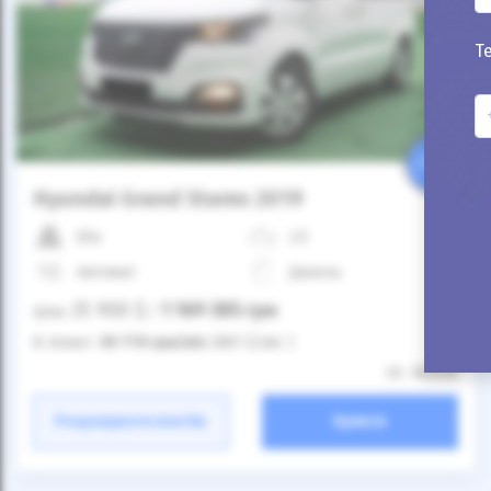
Т
25%
Hyundai Grand Starex 2019
65к
2.5
Автомат
Дизель
25 900
$
1 169 385
грн
Ціна:
/
В лізинг:
39 770
грн
/міс
(881
$
/міс )
ID: 780536
Розрахувати платіж
Купити