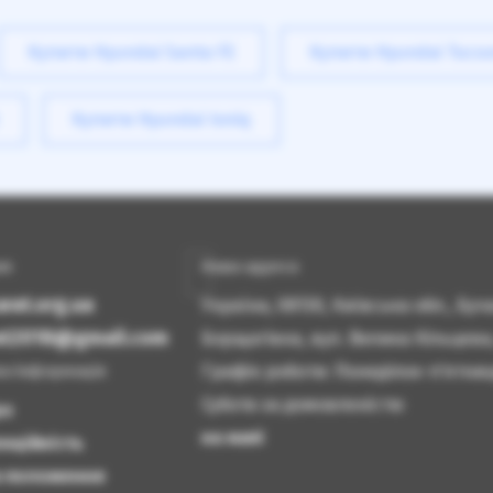
Купити Hyundai Santa FE
Купити Hyundai Tucs
Купити Hyundai Ioniq
ам
Наша адреса
rat.org.ua
Україна, 08130, Київська обл., Бу
rat2018@gmail.com
Борщагівка, вул. Велика Кільцева
Графік роботи: Понеділок-п'ятниця
а інформація
Субота за домовленістю
ро
на мапі
нційність
а положення