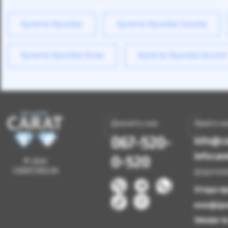
Купити Hyundai
Купити Hyundai Sonata
Купити Hyundai Kona
Купити Hyundai Accent
Дзвоніть нам
Пишіть н
067-520-
info@ca
infoca
0-520
© 2026
CARAT.ORG.UA
Додатков
Угода п
конфіде
Умови т