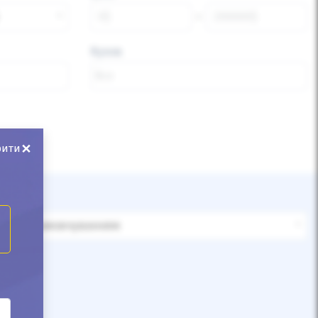
Кузов
×
рити
За замовчуванням