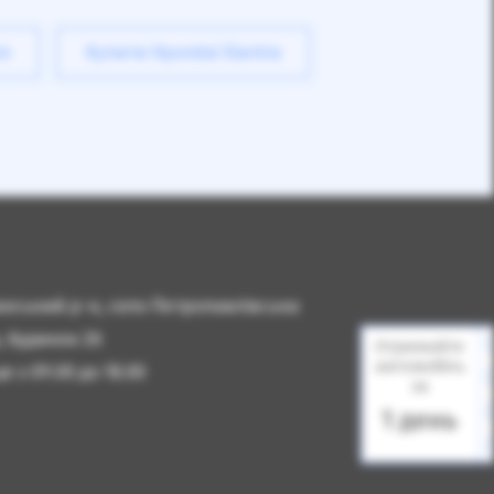
on
Купити Hyundai Elantra
чанський р-н, село Петропавлівська
, будинок 2б
Отримайте
автомобіль
 з 09.00 до 18.00
за
1 день