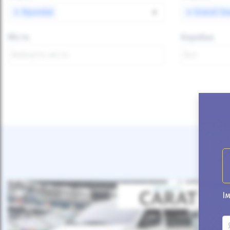
×
Hyundai
×
×
Grand St
Місто
Коробка
Ім