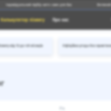
ндивідуальний підбір авто саме для Вас
Великий ката
Калькулятор лізингу
Про нас
зингу від 12 до 48 місяців
Офіційна угода без прив'яз
нг
Рік