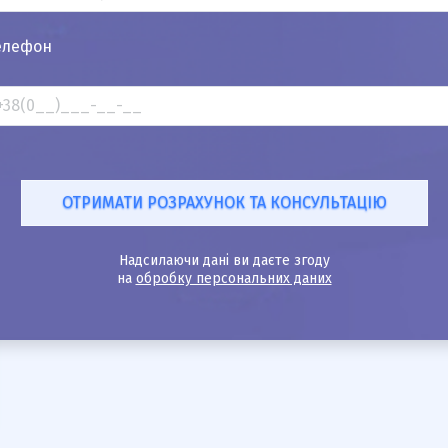
елефон
Надсилаючи дані ви даєте згоду
на
обробку персональних даних