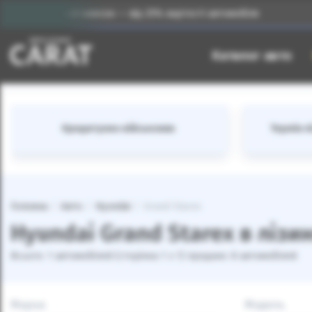
Початковий внесок — від 25% вартості автомобіля
І
Каталог авто
Кредитуємо військових
Термін лі
Головна
Авто
Hyundai
Grand Starex
Hyundai Grand Starex в лізи
Всього: 1 автомобілей (сторінка 1 з 1) продано: 8 автомобілей
Марка
Модель