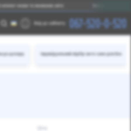
лог нових та вживаних авто
Без прив’язки до валют
067-520-0-520
Вхід до кабінету
ки до долару
Індивідуальний підбір авто саме для Вас
Ціна