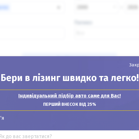
arex
×
2000
2026
Паливо
Знайти авто
Зак
Бери в лізинг швидко та легко!
Індивідуальний підбір авто саме для Вас!
Показувати
24
12
6
ПЕРШИЙ ВНЕСОК ВІД 25%
'я