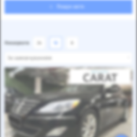
Пошук авто
Показувати
24
12
6
За замовчуванням