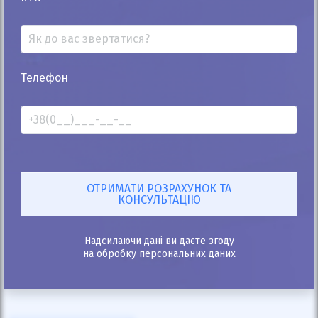
Телефон
25%
Hyundai Genesis 2013
222к
3.8
Автомат
Бензин
10 000
$
451 500
грн
Ціна:
/
В лізинг:
15 796
грн
/міс
(350
$
/міс )
ID: 739132
Надсилаючи дані ви даєте згоду
на
обробку персональних даних
Розрахувати платіж
Купити