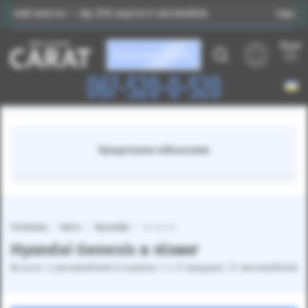
несок — від 25% вартості автомобіля
Індивідуальний
Меню
Каталог авто
067-520-0-520
Кредитуємо військових
Головна
Авто
Hyundai
Genesis
Hyundai Genesis в лізинг
Всього: 2 автомобілей (сторінка 1 з 1) продано: 21 автомобілей