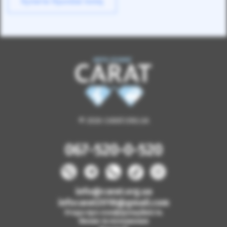
Купити Hyundai Ioniq
© 2026 CARAT.ORG.UA
067-520-0-520
info@carat.org.ua
infocarat2018@gmail.com
Угода про конфіденційність
Умови та положення