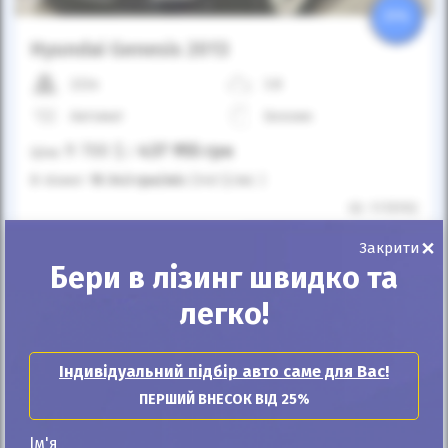
25%
Hyundai Genesis 2013
222к
3.8
Автомат
Бензин
9 700
$
437 955
грн
Ціна:
/
В лізинг:
15 343
грн
/міс
(340
$
/міс )
ID: 1115192
×
Закрити
Розрахувати платіж
Купити
Бери в лізинг швидко та
легко!
Індивідуальний підбір авто саме для Вас!
ПЕРШИЙ ВНЕСОК ВІД 25%
Ім'я