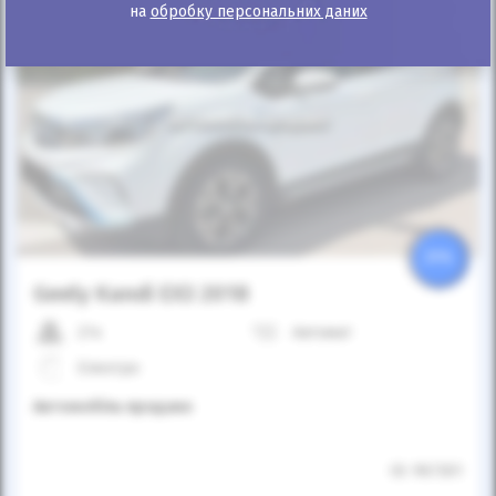
на
обробку персональних даних
Автомобіль продано
25%
Geely Kandi EX3 2018
27к
Автомат
Електро
Автомобіль продано
ID: 967301