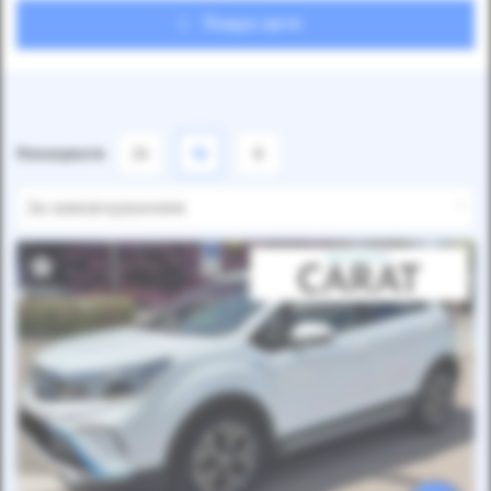
Пошук авто
Показувати
24
12
6
За замовчуванням