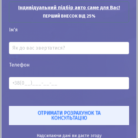
Індивідуальний підбір авто саме для Вас!
ПЕРШИЙ ВНЕСОК ВІД 25%
Ім'я
25%
Geely Kandi EX3 2019
64к
Телефон
Автомат
Електро
11 500
$
519 225
грн
Ціна:
/
В лізинг:
18 057
грн
/міс
(400
$
/міс )
ID: 702623
Розрахувати платіж
Купити
Надсилаючи дані ви даєте згоду