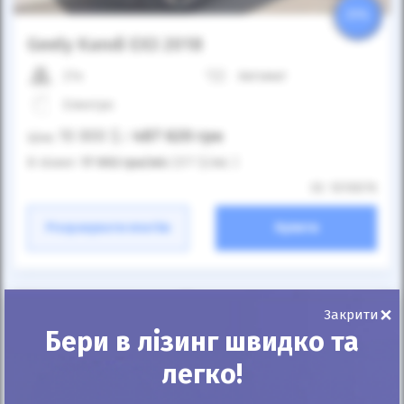
25%
Geely Kandi EX3 2018
27к
Автомат
Електро
10 800
$
487 620
грн
Ціна:
/
В лізинг:
17 002
грн
/міс
(377
$
/міс )
ID: 1010076
Розрахувати платіж
Купити
×
Закрити
Бери в лізинг швидко та
легко!