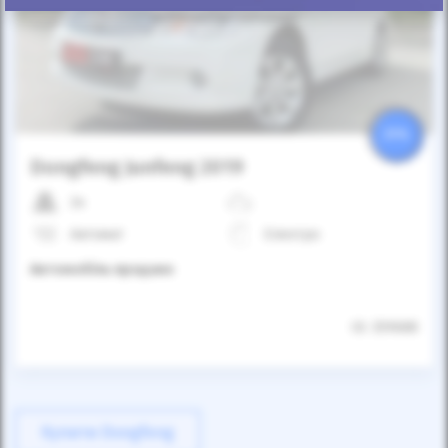
Автомобіль продано
25%
Dongfeng Junfeng 2019
2к
Автомат
Електро
Автомобіль продано
ID: 359688
Купити Dongfeng