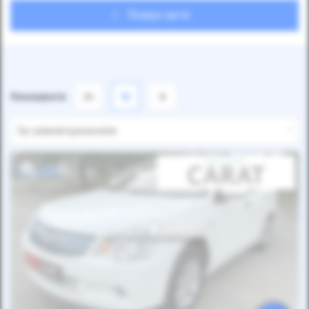
Пошук авто
Показувати
24
12
6
За замовчуванням
Автомобіль продано