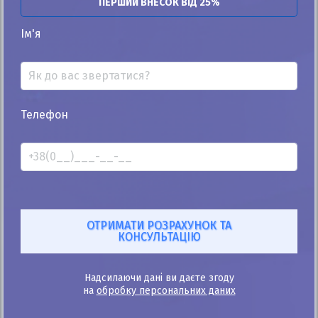
ПЕРШИЙ ВНЕСОК ВІД 25%
Ім'я
25%
Dongfeng Junfeng 2019
2к
Телефон
Автомат
Електро
Автомобіль продано
ID: 362966
Надсилаючи дані ви даєте згоду
на
обробку персональних даних