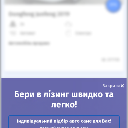
25%
Dongfeng Junfeng 2019
2к
Автомат
Електро
Автомобіль продано
ID: 377115
×
Закрити
Бери в лізинг швидко та
легко!
Автомобіль продано
Індивідуальний підбір авто саме для Вас!