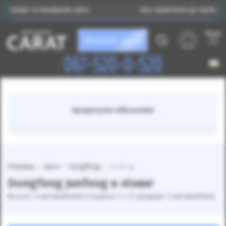
их та вживаних авто
Без прив’язки до валюти
Меню
Каталог авто
067-520-0-520
Кредитуємо військових
Головна
Авто
Dongfeng
Junfeng
Dongfeng Junfeng в лізинг
Всього: 3 автомобілей (сторінка 1 з 1) продано: 3 автомобілей