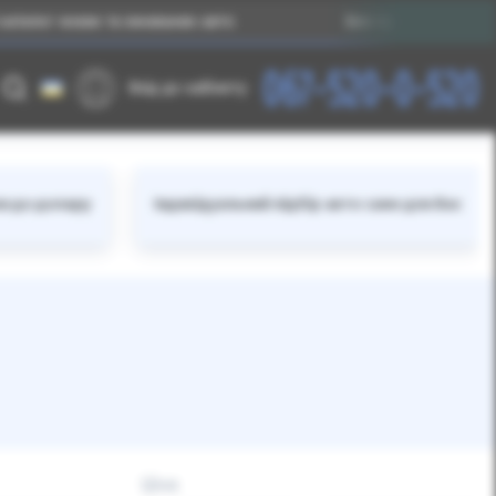
лог нових та вживаних авто
Без прив’язки до валют
067-520-0-520
Вхід до кабінету
ки до долару
Індивідуальний підбір авто саме для Вас
Ціна