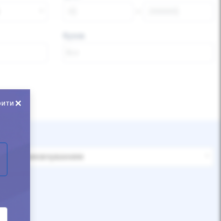
Кузов
×
рити
За замовчуванням