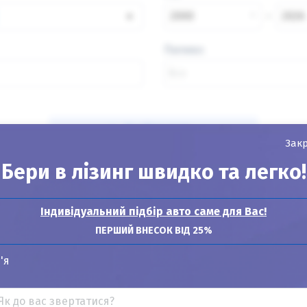
×
2000
2026
Паливо
Знайти авто
Зак
Бери в лізинг швидко та легко!
Індивідуальний підбір авто саме для Вас!
Показувати
24
12
6
ПЕРШИЙ ВНЕСОК ВІД 25%
'я