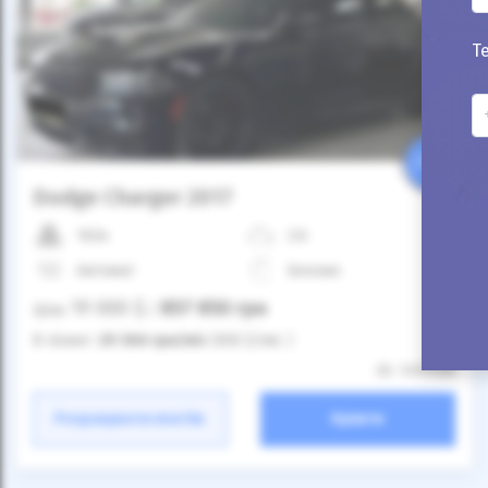
Т
25%
Dodge Charger 2017
163к
3.6
Автомат
Бензин
19 000
$
857 850
грн
Ціна:
/
В лізинг:
29 366
грн
/міс
(650
$
/міс )
ID: 1419108
Розрахувати платіж
Купити