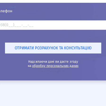
елефон
Надсилаючи дані ви даєте згоду
на
обробку персональних даних