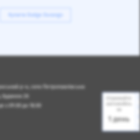
Купити Dodge Durango
чанський р-н, село Петропавлівська
, будинок 2б
Отримайте
автомобіль
 з 09.00 до 18.00
за
1 день