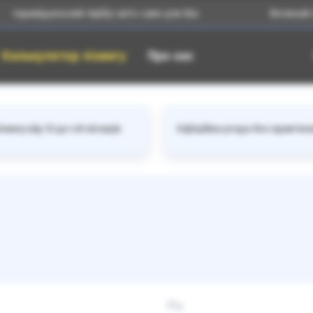
ндивідуальний підбір авто саме для Вас
Великий ката
Калькулятор лізингу
Про нас
зингу від 12 до 48 місяців
Офіційна угода без прив'яз
Рік