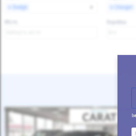
×
Dodge
×
×
Charger
Місто
Коробка
Ім