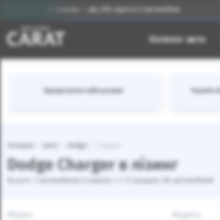
Початковий внесок — від 25% вартості автомобіля
І
Каталог авто
Кредитуємо військових
Термін лі
Головна
Авто
Dodge
Charger
Dodge Charger в лізинг
Всього: 1 автомобілей (сторінка 1 з 1) продано: 86 автомобілей
Марка
Модель