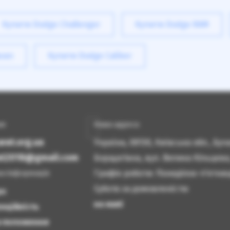
Купити Dodge Challenger
Купити Dodge RAM
avan
Купити Dodge Caliber
ам
Наша адреса
rat.org.ua
Україна, 08130, Київська обл., Бу
rat2018@gmail.com
Борщагівка, вул. Велика Кільцева
Графік роботи: Понеділок-п'ятниця
а інформація
Субота за домовленістю
ро
на мапі
нційність
а положення