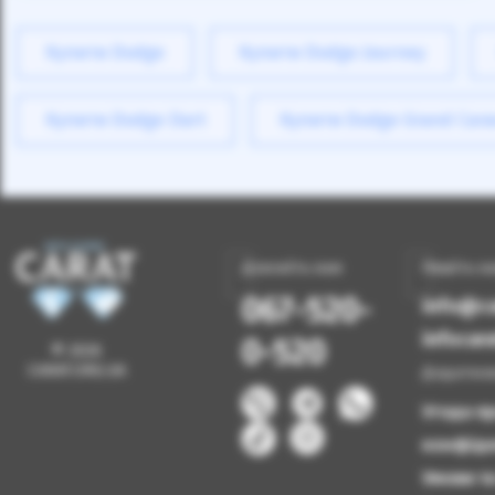
Купити Dodge
Купити Dodge Journey
Купити Dodge Dart
Купити Dodge Grand Car
Дзвоніть нам
Пишіть н
067-520-
info@ca
infoca
0-520
© 2026
CARAT.ORG.UA
Додатков
Угода п
конфіде
Умови т