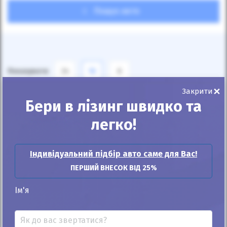
Пошук авто
Показувати
24
12
6
×
Закрити
За замовчуванням
Бери в лізинг швидко та
легко!
Індивідуальний підбір авто саме для Вас!
ПЕРШИЙ ВНЕСОК ВІД 25%
Автомобіль продано
Ім'я