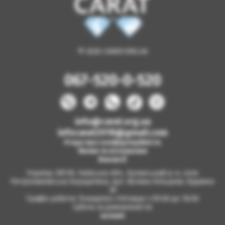
© 2026 CARAT.ORG.UA
067-520-0-520
info@carat.org.ua
infocarat2018@gmail.com
Угода про конфіденційність
Умови та положення
Вакансії
Україна, 08130, Київська обл., Бучанський р-н, село
Петропавлівська Борщагівка, вул. Велика Кільцева, будинок
2б
Графік роботи: Понеділок-п'ятниця з 09.00 до 18.00
Субота за домовленістю
на мапі