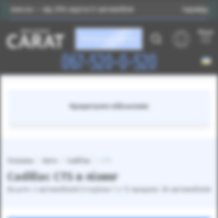
сок — від 25% вартості автомобіля
Індивідуальний пі
Меню
Каталог авто
067-520-0-520
Кредитуємо військових
Головна
Авто
Cadillac
CTS
Cadillac CTS в лізинг
Всього: 2 автомобілей (сторінка 1 з 1) продано: 36 автомобілей