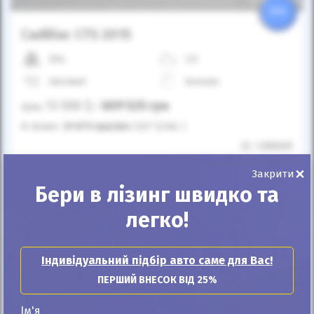
25%
Cadillac CTS 2015
50к
2.0
Автомат
Бензин
13 500
$
609 525
грн
Ціна:
/
В лізинг:
21 073
грн
/міс
(467
$
/міс )
ID: 1288689
×
Закрити
Розрахувати платіж
Купити
Бери в лізинг швидко та
легко!
Індивідуальний підбір авто саме для Вас!
ПЕРШИЙ ВНЕСОК ВІД 25%
Ім'я