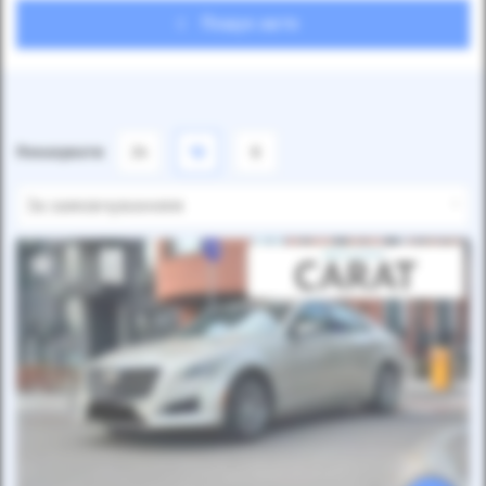
Пошук авто
Показувати
24
12
6
За замовчуванням