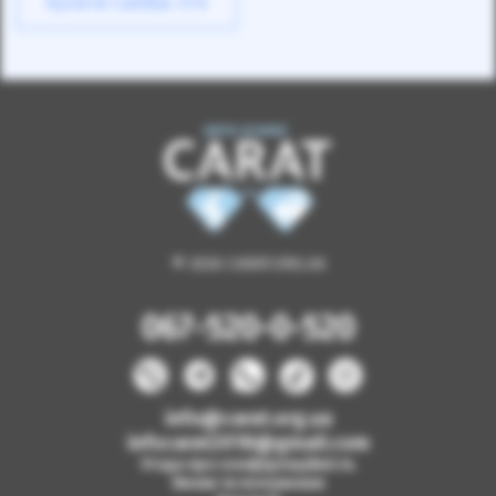
Купити Cadillac XT4
© 2026 CARAT.ORG.UA
067-520-0-520
info@carat.org.ua
infocarat2018@gmail.com
Угода про конфіденційність
Умови та положення