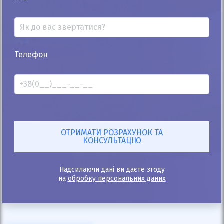
Телефон
25%
Cadillac CTS 2015
170к
2.0
Автомат
Бензин
11 500
$
519 225
грн
Ціна:
/
В лізинг:
18 057
грн
/міс
(400
$
/міс )
ID: 792168
Надсилаючи дані ви даєте згоду
на
обробку персональних даних
Розрахувати платіж
Купити