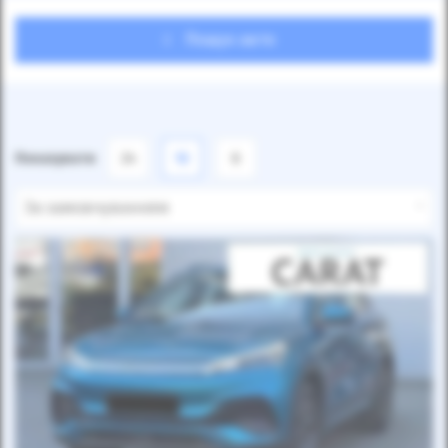
Пошук авто
Показувати
24
12
6
За замовчуванням