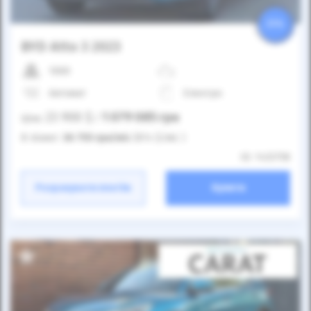
25%
BYD Atto 3 2023
1000
Автомат
Електро
23 900
$
1 079 085
грн
Ціна:
/
В лізинг:
36 755
грн
/міс
(814
$
/міс )
ID: 1433758
Розрахувати платіж
Купити