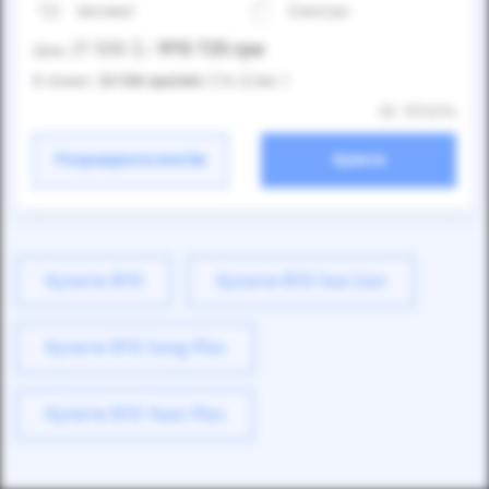
Автомат
Електро
21 500
$
970 725
грн
Ціна:
/
В лізинг:
33 136
грн
/міс
(734
$
/міс )
ID: 1374314
Розрахувати платіж
Купити
Купити BYD
Купити BYD Sea Lion
Купити BYD Song Plus
Купити BYD Yuan Plus