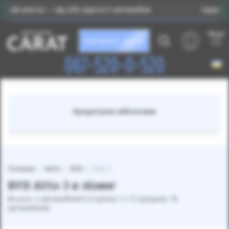
сок — від 25% вартості автомобіля
Індивідуальний п
Меню
Каталог авто
067-520-0-520
Кредитуємо військових
Головна
Авто
BYD
Atto 3
BYD Atto 3 в лізинг
Всього: 4 автомобілей (сторінка 1 з 1) продано: 16
автомобілей