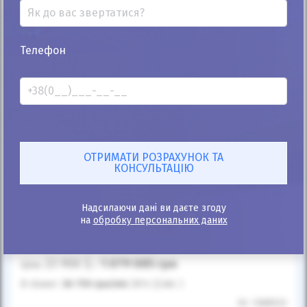
Телефон
25%
BYD Atto 3 2023
Надсилаючи дані ви даєте згоду
1000
на
обробку персональних даних
Автомат
Електро
23 900
$
1 079 085
грн
Ціна:
/
В лізинг:
36 755
грн
/міс
(814
$
/міс )
ID: 1388533