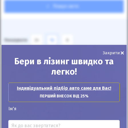
Пошук авто
Показувати
24
12
6
×
Закрити
За замовчуванням
Бери в лізинг швидко та
легко!
Індивідуальний підбір авто саме для Вас!
ПЕРШИЙ ВНЕСОК ВІД 25%
Ім'я