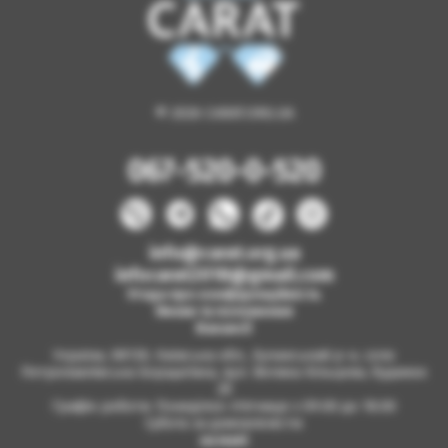
© 2026 CARAT.ORG.UA
067-520-0-520
info@carat.org.ua
infocarat2018@gmail.com
Угода про конфіденційність
Умови та положення
Вакансії
Україна, 08130, Київська обл., Бучанський р-н, село
Петропавлівська Борщагівка, вул. Велика Кільцева, будинок
2б
Графік роботи: Понеділок-п'ятниця з 09.00 до 18.00
Субота за домовленістю
на мапі