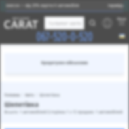
несок — від 25% вартості автомобіля
Індивідуальний
Меню
Каталог авто
067-520-0-520
Кредитуємо військових
Головна
Авто
Шепетівка
Шепетівка
Всього: 1 автомобілей (сторінка 1 з 1) продано: 1 автомобілей