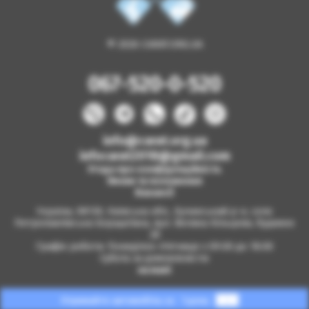
© 2026 CARAT.ORG.UA
067-520-0-520
info@carat.org.ua
infocarat2018@gmail.com
Угода про конфіденційність
Умови та положення
Вакансії
Україна, 08130, Київська обл., Бучанський р-н, село
Петропавлівська Борщагівка, вул. Велика Кільцева, будинок
2б
Графік роботи: Понеділок-п'ятниця з 09.00 до 18.00
Субота за домовленістю
на мапі
Отримайте автомобіль за
1 день