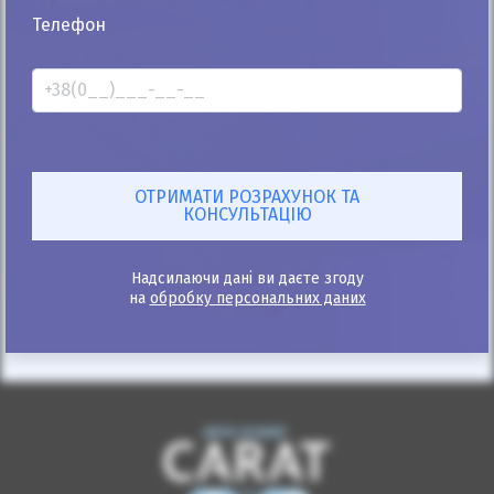
25%
Телефон
Skoda Octavia 2010
280к
1.6
Механіка
Газ/Бензин
Автомобіль продано
ID: 442375
Надсилаючи дані ви даєте згоду
на
обробку персональних даних