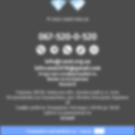
© 2026 CARAT.ORG.UA
067-520-0-520
info@carat.org.ua
infocarat2018@gmail.com
Угода про конфіденційність
Умови та положення
Вакансії
Україна, 08130, Київська обл., Бучанський р-н, село
Петропавлівська Борщагівка, вул. Велика Кільцева, будинок
2б
Графік роботи: Понеділок-п'ятниця з 09.00 до 18.00
Субота за домовленістю
на мапі
Отримайте автомобіль за
1 день