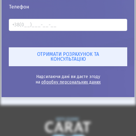
25%
Телефон
Volkswagen Jetta 2019
25к
1.4
Автомат
Бензин
Автомобіль продано
ID: 94763
Надсилаючи дані ви даєте згоду
на
обробку персональних даних