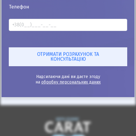
25%
Телефон
Renault Trafic пасс. 2010
390к
2.0
Механіка
Дизель
Автомобіль продано
ID: 403059
Надсилаючи дані ви даєте згоду
на
обробку персональних даних