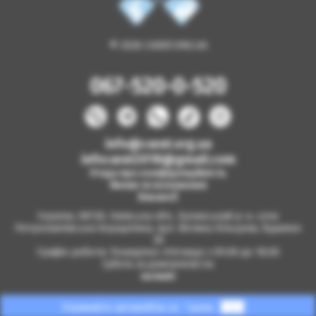
© 2026 CARAT.ORG.UA
067-520-0-520
info@carat.org.ua
infocarat2018@gmail.com
Угода про конфіденційність
Умови та положення
Вакансії
Україна, 08130, Київська обл., Бучанський р-н, село
Петропавлівська Борщагівка, вул. Велика Кільцева, будинок
2б
Графік роботи: Понеділок-п'ятниця з 09.00 до 18.00
Субота за домовленістю
на мапі
Отримайте автомобіль за
1 день