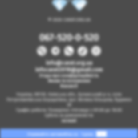
© 2026 CARAT.ORG.UA
067-520-0-520
info@carat.org.ua
infocarat2018@gmail.com
Угода про конфіденційність
Умови та положення
Вакансії
Україна, 08130, Київська обл., Бучанський р-н, село
Петропавлівська Борщагівка, вул. Велика Кільцева, будинок
2б
Графік роботи: Понеділок-п'ятниця з 09.00 до 18.00
Субота за домовленістю
на мапі
Отримайте автомобіль за
1 день