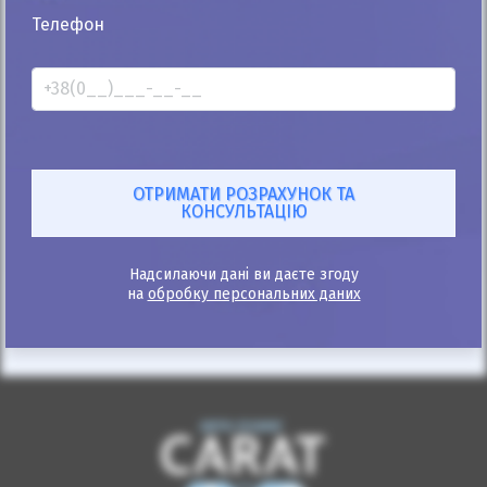
25%
Телефон
Mercedes-Benz E-Class 2003
391к
2.0
Автомат
Газ/Бензин
Автомобіль продано
ID: 610290
Надсилаючи дані ви даєте згоду
на
обробку персональних даних