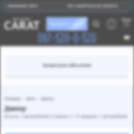
 вживаних авто
Без прив’язки до валюти
Меню
Каталог авто
067-520-0-520
Кредитуємо військових
Головна
Авто
Димер
Димер
Всього: 1 автомобілей (сторінка 1 з 1) продано: 1 автомобілей