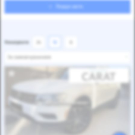
Пошук авто
Показувати
24
12
6
За замовчуванням
Автомобіль продано