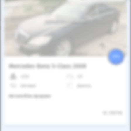
Автомобіль продано
25%
Mercedes-Benz S-Class 2008
423к
3.0
Автомат
Дизель
Автомобіль продано
ID: 398798