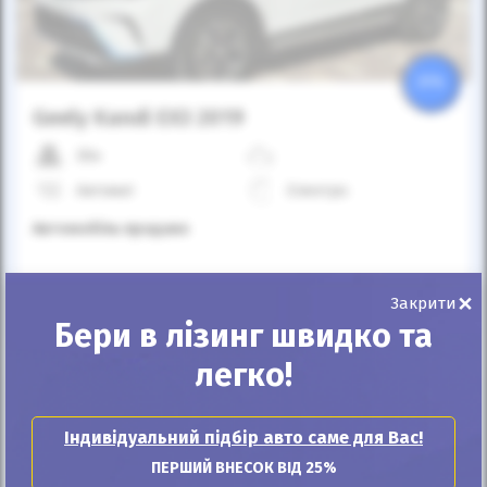
25%
Geely Kandi EX3 2019
30к
Автомат
Електро
Автомобіль продано
×
ID: 702641
Закрити
Бери в лізинг швидко та
легко!
Індивідуальний підбір авто саме для Вас!
ПЕРШИЙ ВНЕСОК ВІД 25%