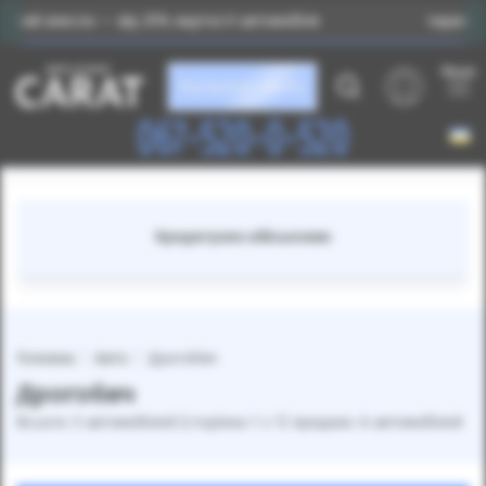
к — від 25% вартості автомобіля
Індивідуальний підб
Меню
Каталог авто
067-520-0-520
Кредитуємо військових
Головна
Авто
Дрогобич
Дрогобич
Всього: 5 автомобілей (сторінка 1 з 1) продано: 6 автомобілей