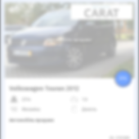
Автомобіль продано
25%
Volkswagen Touran 2012
231к
1.6
Механіка
Дизель
Автомобіль продано
ID: 370189