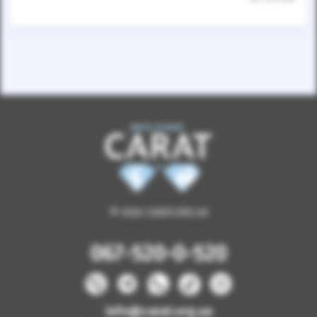
© 2026 CARAT.ORG.UA
067-520-0-520
info@carat.org.ua