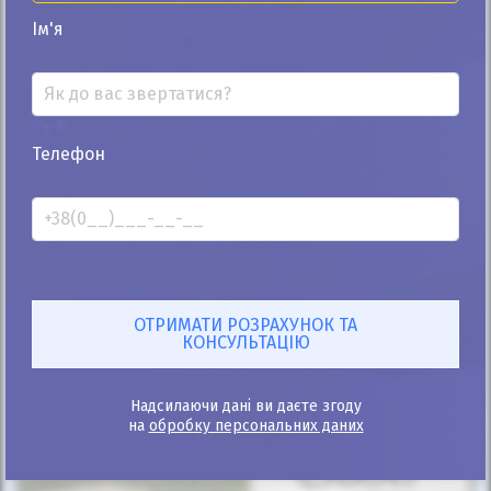
Автомобіль продано
Ім'я
25%
Телефон
Mercedes-Benz GL-Class 2007
248к
2.9
Автомат
Дизель
Автомобіль продано
ID: 423950
Надсилаючи дані ви даєте згоду
на
обробку персональних даних