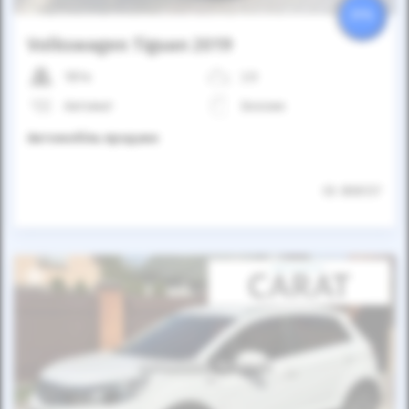
25%
Volkswagen Tiguan 2019
181к
2.0
Автомат
Бензин
Автомобіль продано
ID: 806137
Автомобіль продано