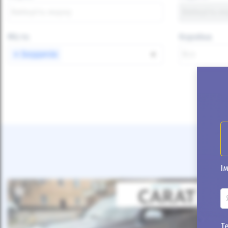
Місто
Коробка
×
Бердичів
×
Ім
Т