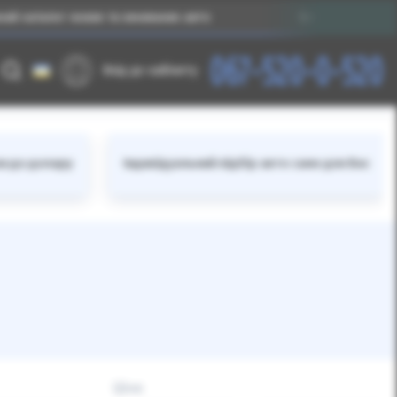
алог нових та вживаних авто
Без прив’язки до валю
067-520-0-520
Вхід до кабінету
ки до долару
Індивідуальний підбір авто саме для Вас
Ціна