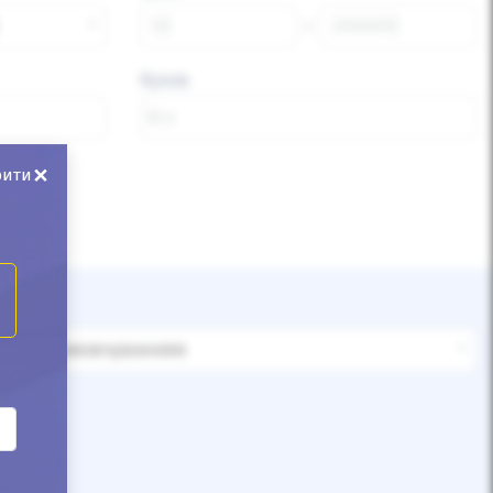
Кузов
×
рити
За замовчуванням