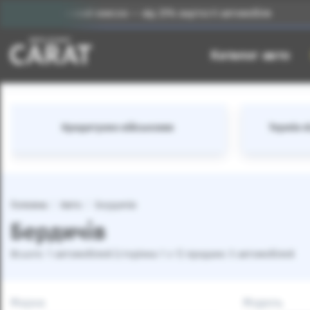
Початковий внесок — від 25% вартості автомобіля
Каталог авто
Кредитуємо військових
Термін лі
Головна
Авто
Бердичів
Бердичів
Всього: 1 автомобілей (сторінка 1 з 1) продано: 5 автомобілей
Марка
Модель