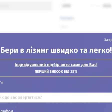
2000
2026
Паливо
Зак
Знайти авто
Бери в лізинг швидко та легко!
Індивідуальний підбір авто саме для Вас!
ПЕРШИЙ ВНЕСОК ВІД 25%
Показувати
24
12
6
'я
елефон