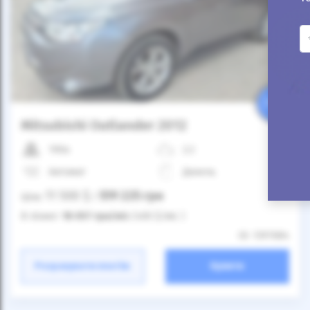
25%
Mitsubishi Outlander 2012
190к
2.2
Автомат
Дизель
11 500
$
519 225
грн
Ціна:
/
В лізинг:
18 057
грн
/міс
(400
$
/міс )
ID: 1397684
Розрахувати платіж
Купити