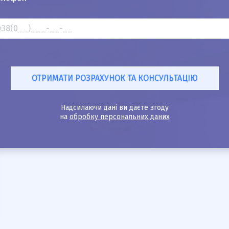
Надсилаючи дані ви даєте згоду
на
обробку персональних даних