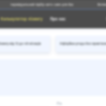
Індивідуальний підбір авто саме для Вас
Великий кат
Калькулятор лізингу
Про нас
зингу від 12 до 48 місяців
Офіційна угода без прив'яз
Рік